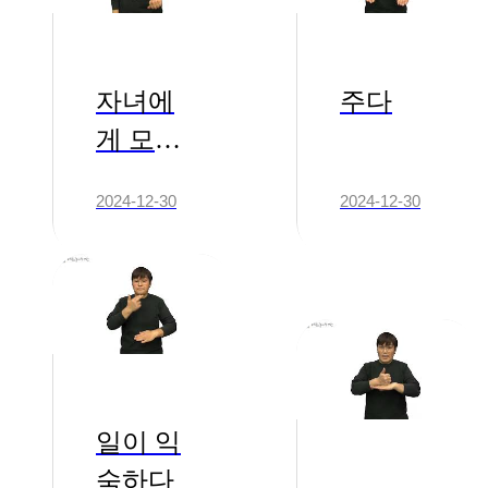
자녀에
주다
게 모두
주다(물
2024-12-30
2024-12-30
려주다,
상속하
다)
일이 익
숙하다